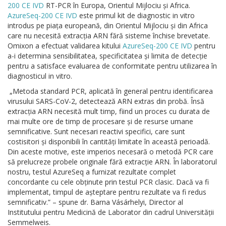
200 CE IVD
RT-PCR în Europa, Orientul Mijlociu și Africa.
AzureSeq-200 CE IVD
este primul kit de diagnostic in vitro
introdus pe piața europeană, din Orientul Mijlociu și din Africa
care nu necesită extracția ARN fără sisteme închise brevetate.
Omixon a efectuat validarea kitului
AzureSeq-200 CE IVD
pentru
a-i determina sensibilitatea, specificitatea și limita de detecție
pentru a satisface evaluarea de conformitate pentru utilizarea în
diagnosticul in vitro
.
„Metoda standard PCR, aplicată în general pentru identificarea
virusului SARS-CoV-2, detectează ARN extras din probă. Însă
extracția ARN necesită mult timp, fiind un proces cu durata de
mai multe ore de timp de procesare și de resurse umane
semnificative. Sunt necesari reactivi specifici, care sunt
costisitori și disponibili în cantități limitate în această perioadă.
Din aceste motive, este imperios necesară o metodă PCR care
să prelucreze probele originale fără extracție ARN. În laboratorul
nostru, testul AzureSeq a furnizat rezultate complet
concordante cu cele obținute prin testul PCR clasic. Dacă va fi
implementat, timpul de așteptare pentru rezultate va fi redus
semnificativ.” – spune dr. Barna Vásárhelyi, Director al
Institutului pentru Medicină de Laborator din cadrul Universității
Semmelweis.