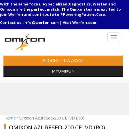
With the same focus, #SpecializedDiagnostics, Werfen and
Omixon are the perfect match. The Omixon team is excited to
join Werfen and contribute to #PoweringPatientCare.
Contact us:
info@werfen.com
|
Visit Werfen.com
REQUEST HLA ASSAY
MYOMIXON
Home
›
Omixon AzureSeq-200 CE IVD (RO)
OMIXON AZURESEQ-200 CE IVD (RO)