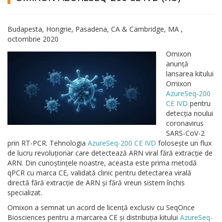
Budapesta, Hongrie, Pasadena, CA & Cambridge, MA ,
octombrie 2020
Omixon
anunță
lansarea kitului
Omixon
AzureSeq-200
CE IVD
pentru
detecția noului
coronavirus
SARS-CoV-2
prin RT-PCR.
Tehnologia
AzureSeq-200 CE IVD
folosește un flux
de lucru revoluționar care detectează ARN viral fără extracție de
ARN.
Din cunoștințele noastre, aceasta este prima metodă
qPCR cu marca CE, validată clinic pentru detectarea virală
directă fără extracție de ARN și fără vreun sistem închis
specializat.
Omixon a semnat un acord de licență exclusiv cu SeqOnce
Biosciences pentru a marcarea CE și distribuția kitului
AzureSeq-