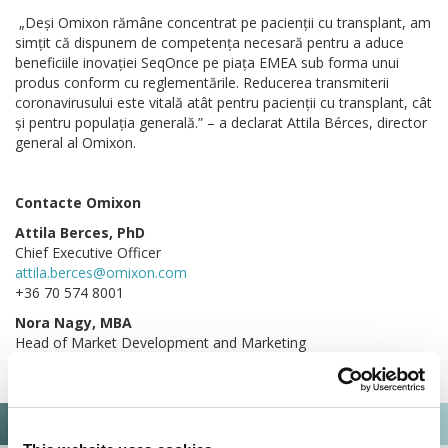
„Deși Omixon rămâne concentrat pe pacienții cu transplant, am
simțit că dispunem de competența necesară pentru a aduce
beneficiile inovației SeqOnce pe piața EMEA sub forma unui
produs conform cu reglementările. Reducerea transmiterii
coronavirusului este vitală atât pentru pacienții cu transplant, cât
și pentru populația generală.” – a declarat Attila Bérces, director
general al Omixon.
Contacte Omixon
Attila Berces, PhD
Chief Executive Officer
attila.berces@omixon.com
+36 70 574 8001
Nora Nagy, MBA
Head of Market Development and Marketing
nora.nagy@omixon.com
+36 30 633 3050