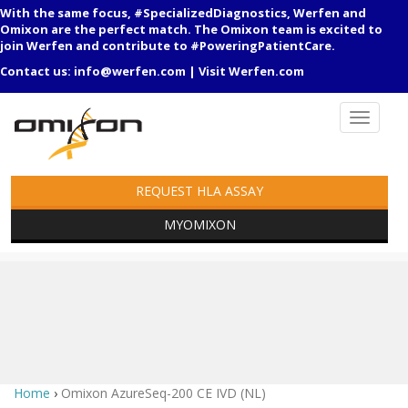
With the same focus, #SpecializedDiagnostics, Werfen and
Omixon are the perfect match. The Omixon team is excited to
join Werfen and contribute to #PoweringPatientCare.
Contact us:
info@werfen.com
|
Visit Werfen.com
REQUEST HLA ASSAY
MYOMIXON
Home
›
Omixon AzureSeq-200 CE IVD (NL)