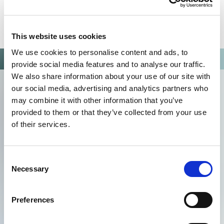
Nora Nagy, MBA
Hoofd Marktontwikkeling en Marketing
nora.nagy@omixon.com
This website uses cookies
+36 30 633 3050
We use cookies to personalise content and ads, to
provide social media features and to analyse our traffic.
We also share information about your use of our site with
our social media, advertising and analytics partners who
may combine it with other information that you’ve
provided to them or that they’ve collected from your use
of their services.
Consent
Necessary
Selection
Preferences