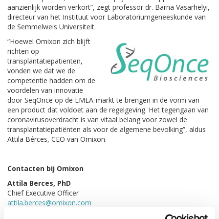
aanzienlijk worden verkort”, zegt professor dr. Barna Vasarhelyi,
directeur van het Instituut voor Laboratoriumgeneeskunde van
de Semmelweis Universiteit.
“Hoewel Omixon zich blijft
richten op
transplantatiepatiënten,
vonden we dat we de
competentie hadden om de
voordelen van innovatie
door SeqOnce op de EMEA-markt te brengen in de vorm van
een product dat voldoet aan de regelgeving. Het tegengaan van
coronavirusoverdracht is van vitaal belang voor zowel de
transplantatiepatiënten als voor de algemene bevolking”, aldus
Attila Bérces, CEO van Omixon.
Contacten bij Omixon
Attila Berces, PhD
Chief Executive Officer
attila.berces@omixon.com
+36 70 574 8001