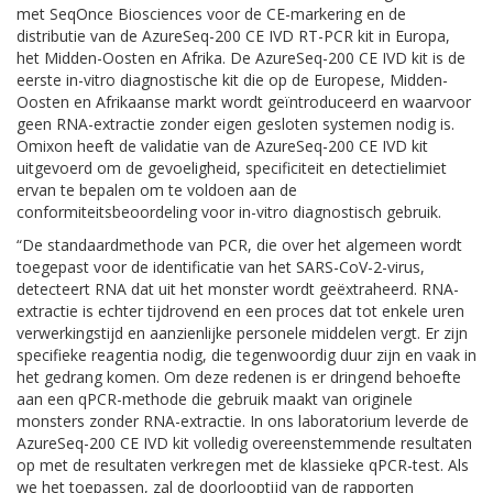
met SeqOnce Biosciences voor de CE-markering en de
distributie van de AzureSeq-200 CE IVD RT-PCR kit in Europa,
het Midden-Oosten en Afrika. De AzureSeq-200 CE IVD kit is de
eerste in-vitro diagnostische kit die op de Europese, Midden-
Oosten en Afrikaanse markt wordt geïntroduceerd en waarvoor
geen RNA-extractie zonder eigen gesloten systemen nodig is.
Omixon heeft de validatie van de AzureSeq-200 CE IVD kit
uitgevoerd om de gevoeligheid, specificiteit en detectielimiet
ervan te bepalen om te voldoen aan de
conformiteitsbeoordeling voor in-vitro diagnostisch gebruik.
“De standaardmethode van PCR, die over het algemeen wordt
toegepast voor de identificatie van het SARS-CoV-2-virus,
detecteert RNA dat uit het monster wordt geëxtraheerd. RNA-
extractie is echter tijdrovend en een proces dat tot enkele uren
verwerkingstijd en aanzienlijke personele middelen vergt. Er zijn
specifieke reagentia nodig, die tegenwoordig duur zijn en vaak in
het gedrang komen. Om deze redenen is er dringend behoefte
aan een qPCR-methode die gebruik maakt van originele
monsters zonder RNA-extractie. In ons laboratorium leverde de
AzureSeq-200 CE IVD kit volledig overeenstemmende resultaten
op met de resultaten verkregen met de klassieke qPCR-test. Als
we het toepassen, zal de doorlooptijd van de rapporten